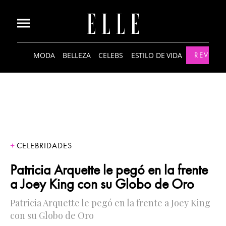
MODA
BELLEZA
CELEBS
ESTILO DE VIDA
REVISTA
CELEBRIDADES
Patricia Arquette le pegó en la frente
a Joey King con su Globo de Oro
Patricia Arquette le pegó en la frente a Joey King
con su Globo de Oro