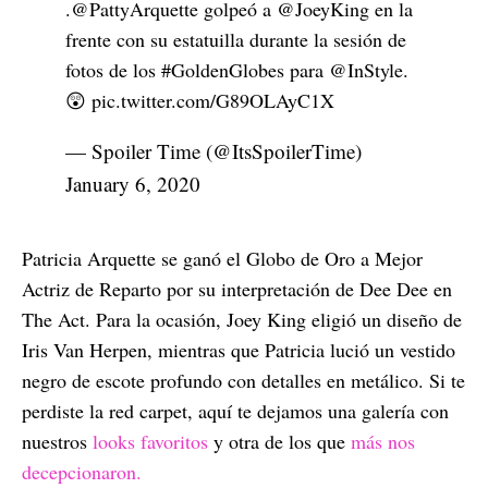
.
@PattyArquette
golpeó a
@JoeyKing
en la
frente con su estatuilla durante la sesión de
fotos de los
#GoldenGlobes
para
@InStyle
.
😲
pic.twitter.com/G89OLAyC1X
— Spoiler Time (@ItsSpoilerTime)
January 6, 2020
Patricia Arquette se ganó el Globo de Oro a Mejor
Actriz de Reparto por su interpretación de Dee Dee en
The Act. Para la ocasión, Joey King eligió un diseño de
Iris Van Herpen, mientras que Patricia lució un vestido
negro de escote profundo con detalles en metálico. Si te
perdiste la red carpet, aquí te dejamos una galería con
nuestros
looks favoritos
y otra de los que
más nos
decepcionaron.