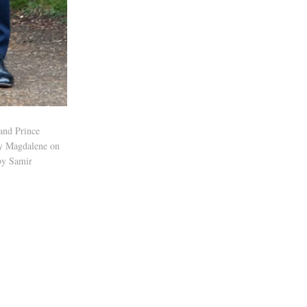
nd Prince
ry Magdalene on
by Samir