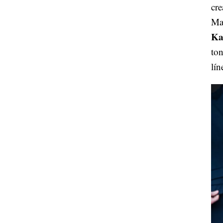
cre
Ma
Ka
ton
lín