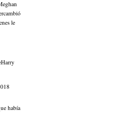
, Meghan
tercambió
enes le
eHarry
2018
que había