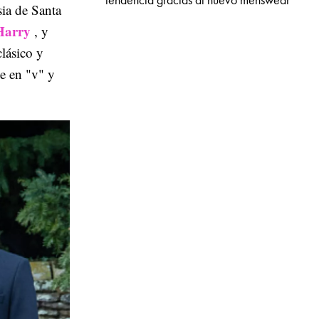
tendencia gracias al nuevo menswear
sia de Santa
Harry
, y
lásico y
te en "v" y