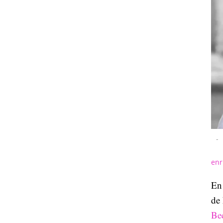
-
enr
En 
de
Be