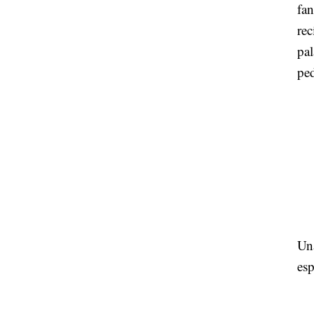
fan
rec
pal
ped
Una
esp