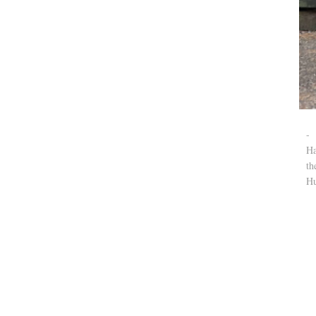
-
Ha
th
Hu