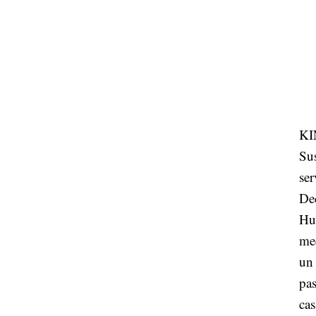
KI
Su
se
De
Hu
med
un
pas
cas