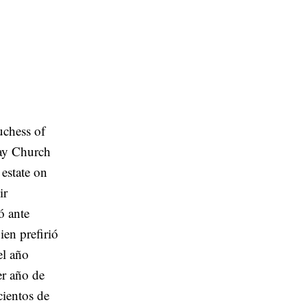
hess of
Day Church
estate on
ir
ó ante
ien prefirió
el año
er año de
cientos de