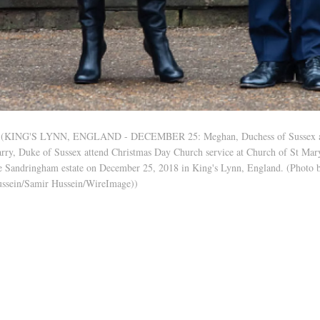
(KING'S LYNN, ENGLAND - DECEMBER 25: Meghan, Duchess of Sussex a
rry, Duke of Sussex attend Christmas Day Church service at Church of St Ma
e Sandringham estate on December 25, 2018 in King's Lynn, England. (Photo 
ssein/Samir Hussein/WireImage))