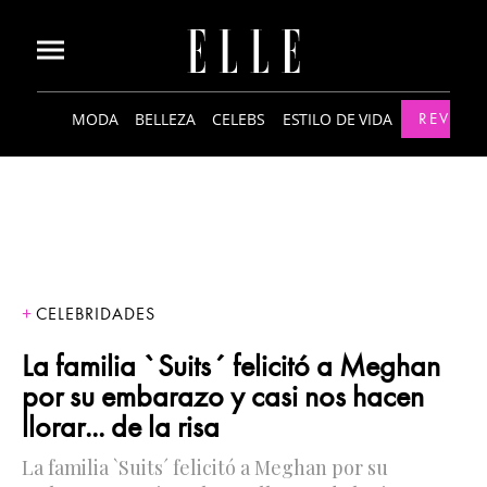
MODA
BELLEZA
CELEBS
ESTILO DE VIDA
REVISTA
CELEBRIDADES
La familia `Suits´ felicitó a Meghan
por su embarazo y casi nos hacen
llorar... de la risa
La familia `Suits´ felicitó a Meghan por su