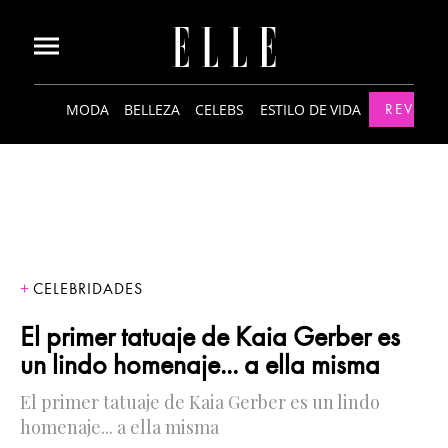
MODA
BELLEZA
CELEBS
ESTILO DE VIDA
REVISTA
CELEBRIDADES
El primer tatuaje de Kaia Gerber es
un lindo homenaje... a ella misma
El primer tatuaje de Kaia Gerber es un lindo
homenaje... a ella misma