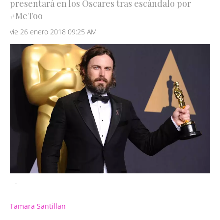
presentará en los Oscares tras escándalo por
#MeToo
vie 26 enero 2018 09:25 AM
-
Tamara Santillan