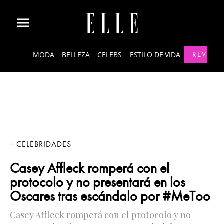
MODA
BELLEZA
CELEBS
ESTILO DE VIDA
REVISTA
CELEBRIDADES
Casey Affleck romperá con el
protocolo y no presentará en los
Oscares tras escándalo por #MeToo
Casey Affleck romperá con el protocolo y no