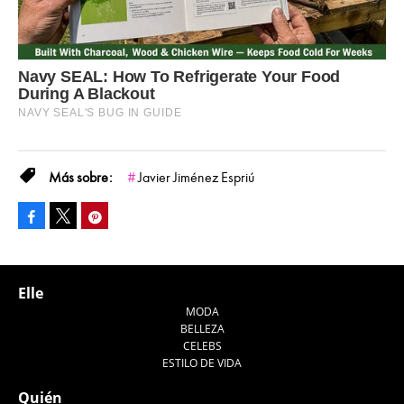
Javier Jiménez Espriú
Facebook
Pinterest
Tweet
Elle
MODA
BELLEZA
CELEBS
ESTILO DE VIDA
Quién