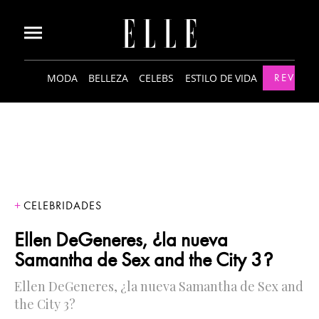
MODA
BELLEZA
CELEBS
ESTILO DE VIDA
REVISTA
CELEBRIDADES
Ellen DeGeneres, ¿la nueva
Samantha de Sex and the City 3?
Ellen DeGeneres, ¿la nueva Samantha de Sex and
the City 3?