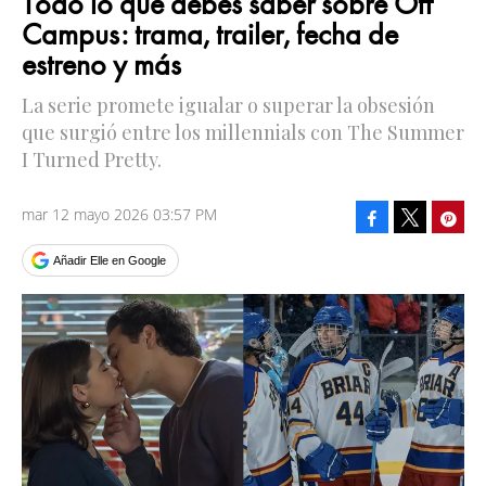
Todo lo que debes saber sobre Off
Campus: trama, trailer, fecha de
estreno y más
La serie promete igualar o superar la obsesión
que surgió entre los millennials con The Summer
I Turned Pretty.
mar 12 mayo 2026 03:57 PM
Facebook
Pinte
Tweet
Añadir Elle en Google