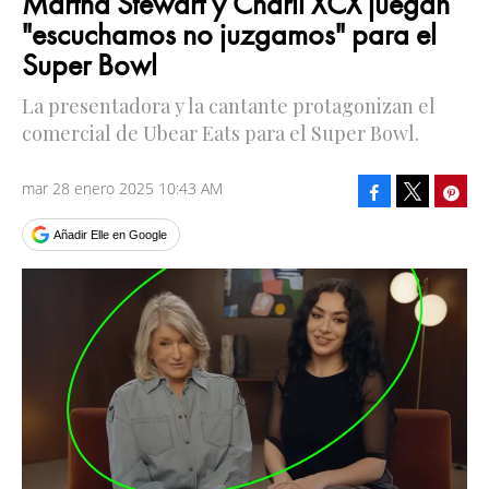
Martha Stewart y Charli XCX juegan
"escuchamos no juzgamos" para el
Super Bowl
La presentadora y la cantante protagonizan el
comercial de Ubear Eats para el Super Bowl.
mar 28 enero 2025 10:43 AM
Facebook
Pinte
Tweet
Añadir Elle en Google