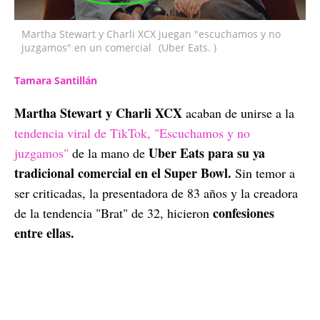
Martha Stewart y Charli XCX juegan "escuchamos y no
juzgamos" en un comercial
(Uber Eats. )
Tamara Santillán
Martha Stewart y Charli XCX
acaban de unirse a la
tendencia viral de TikTok, "Escuchamos y no
Uber Eats para su ya
juzgamos"
de la mano de
tradicional comercial en el Super Bowl.
Sin temor a
ser criticadas, la presentadora de 83 años y la creadora
confesiones
de la tendencia "Brat" de 32, hicieron
entre ellas.