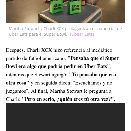
Martha Stewart y Charli XCX protagonizan el comercial de
Uber Eats para el Super Bowl.
(Ubear Eats)
Después, Charli XCX hizo referencia al mediático
"Pensaba que el Super
partido de futbol americano.
Bowl era algo que podría pedir en Uber Eats"
,
"Yo pensaba que era
mientras que Stewart agregó:
otra cosa"
y en seguida dicen: "Escuchamos y no
juzgamos". Al final, Martha Stewart le pregunta a
"Pero en serio, ¿quién eres tú otra vez?".
Charli: