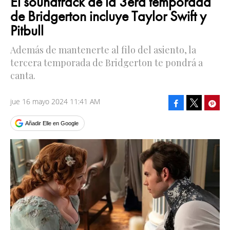
El soundtrack de la 3era temporada
de Bridgerton incluye Taylor Swift y
Pitbull
Además de mantenerte al filo del asiento, la
tercera temporada de Bridgerton te pondrá a
canta.
jue 16 mayo 2024 11:41 AM
Facebook
Pinte
Tweet
Añadir Elle en Google