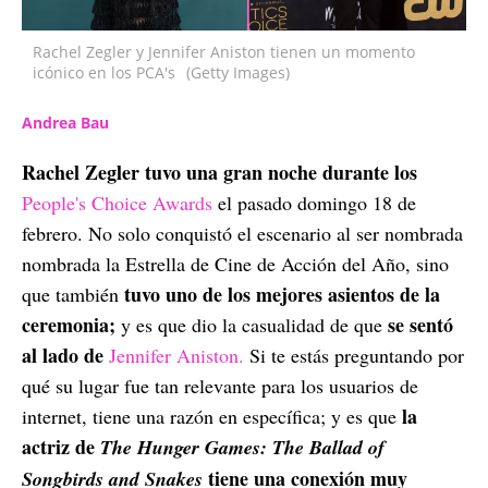
Rachel Zegler y Jennifer Aniston tienen un momento
icónico en los PCA's
(Getty Images)
Andrea Bau
Rachel Zegler tuvo una gran noche durante los
People's Choice Awards
el pasado domingo 18 de
febrero. No solo conquistó el escenario al ser nombrada
nombrada la Estrella de Cine de Acción del Año, sino
tuvo uno de los mejores asientos de la
que también
ceremonia;
se sentó
y es que dio la casualidad de que
al lado de
Jennifer Aniston.
Si te estás preguntando por
qué su lugar fue tan relevante para los usuarios de
la
internet, tiene una razón en específica; y es que
actriz de
The Hunger Games: The Ballad of
tiene una conexión muy
Songbirds and Snakes