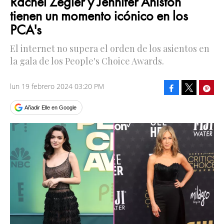
Rachel Zegler y Jennifer Aniston
tienen un momento icónico en los
PCA's
El internet no supera el orden de los asientos en
la gala de los People's Choice Awards.
lun 19 febrero 2024 03:20 PM
Facebook
Pinte
Tweet
Añadir Elle en Google