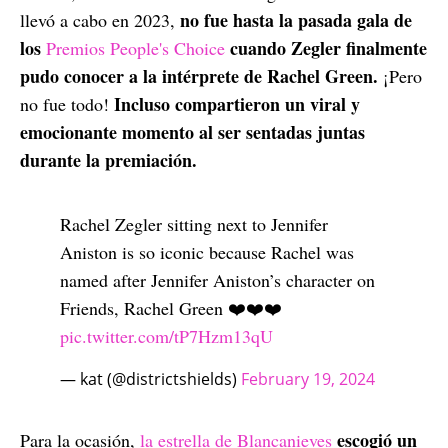
no fue hasta la pasada gala de
llevó a cabo en 2023,
los
cuando Zegler finalmente
Premios People's Choice
pudo conocer a la intérprete de Rachel Green.
¡Pero
Incluso compartieron un viral y
no fue todo!
emocionante momento al ser sentadas juntas
durante la premiación.
Rachel Zegler sitting next to Jennifer
Aniston is so iconic because Rachel was
named after Jennifer Aniston’s character on
Friends, Rachel Green ❤️❤️❤️
pic.twitter.com/tP7Hzm13qU
— kat (@districtshields)
February 19, 2024
escogió un
Para la ocasión,
la estrella de Blancanieves