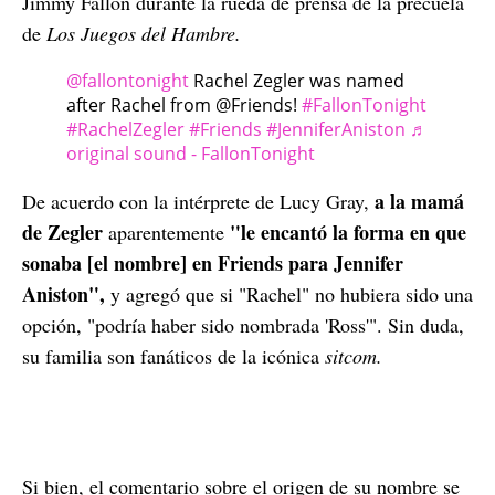
Jimmy Fallon durante la rueda de prensa de la precuela
de
Los Juegos del Hambre.
@fallontonight
Rachel Zegler was named
after Rachel from @Friends!
#FallonTonight
#RachelZegler
#Friends
#JenniferAniston
♬
original sound - FallonTonight
a la mamá
De acuerdo con la intérprete de Lucy Gray,
de Zegler
"le encantó la forma en que
aparentemente
sonaba [el nombre] en Friends para Jennifer
Aniston",
y agregó que si "Rachel" no hubiera sido una
opción, "podría haber sido nombrada 'Ross'". Sin duda,
su familia son fanáticos de la icónica
sitcom.
Si bien, el comentario sobre el origen de su nombre se