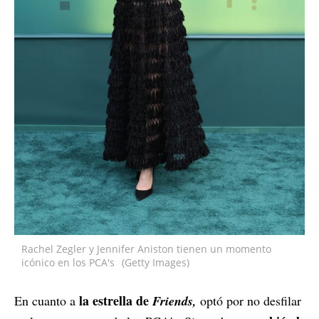
Rachel Zegler y Jennifer Aniston tienen un momento
icónico en los PCA's
(Getty Images)
la estrella de
En cuanto a
Friends,
optó por no desfilar