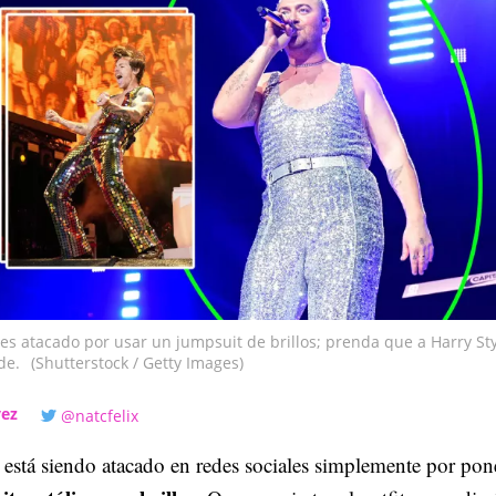
s atacado por usar un jumpsuit de brillos; prenda que a Harry St
de.
(Shutterstock / Getty Images)
vez
@natcfelix
está siendo atacado en redes sociales simplemente por pon