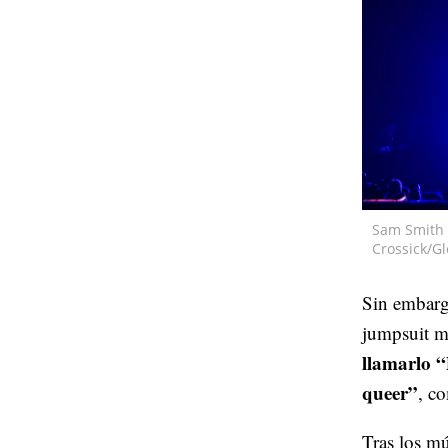
Sam Smith e
Crossick/Gl
Sin embargo
jumpsuit m
llamarlo 
queer”
, c
Tras los mú