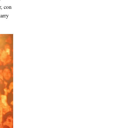
r, con
Harry