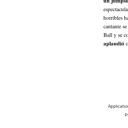
un jumpsui
espectacul
horribles h
cantante se
Ball y se c
aplaudió
c