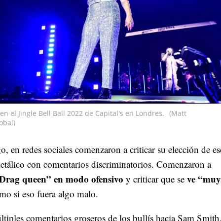
n el Jingle Bell Ball 2022 de Capital's en Londres.
(Matt
obal)
, en redes sociales comenzaron a criticar su elección de es
etálico con comentarios discriminatorios. Comenzaron a
“Drag queen” en modo ofensivo
ve “muy
y criticar que se
omo si eso fuera algo malo.
ltiples comentarios groseros de los bullís hacia Sam Smith