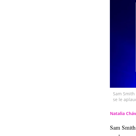
Sam Smith e
se le aplau
Natalia Chá
Sam Smith 