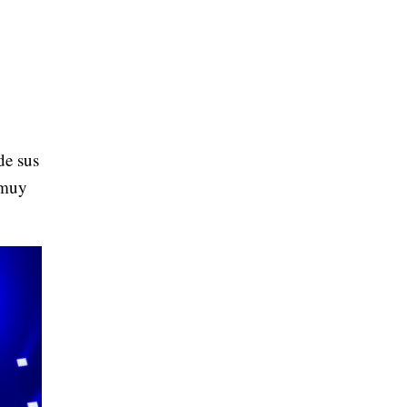
de sus
 muy