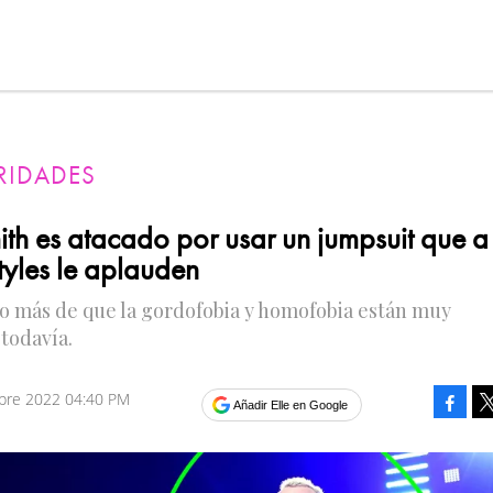
RIDADES
th es atacado por usar un jumpsuit que a
tyles le aplauden
o más de que la gordofobia y homofobia están muy
todavía.
mbre 2022 04:40 PM
Faceb
Añadir Elle en Google