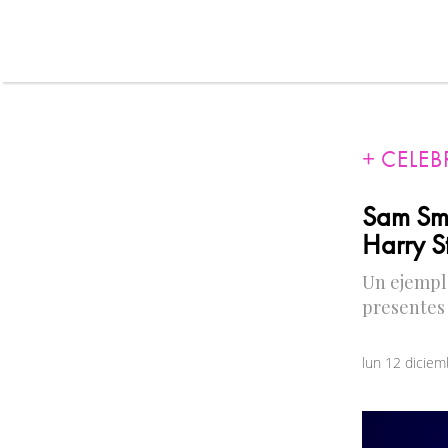
CELEB
Sam Smi
Harry S
Un ejempl
presentes 
lun 12 dicie