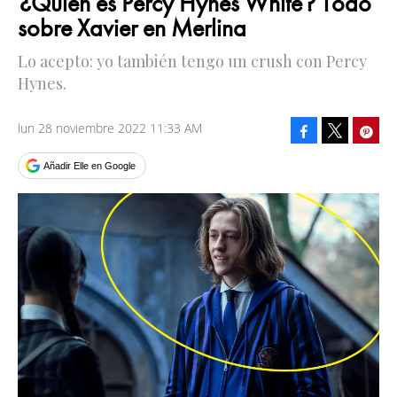
¿Quién es Percy Hynes White? Todo
sobre Xavier en Merlina
Lo acepto: yo también tengo un crush con Percy
Hynes.
lun 28 noviembre 2022 11:33 AM
Facebook
Pinte
Tweet
Añadir Elle en Google