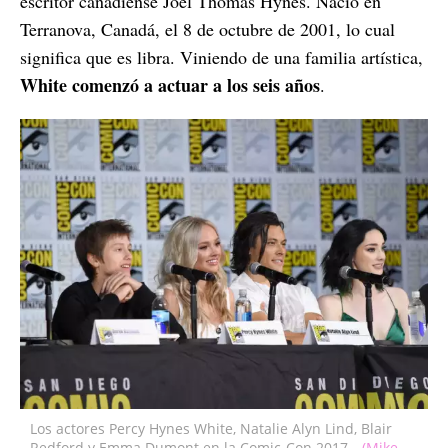
escritor canadiense Joel Thomas Hynes. Nació en
Terranova, Canadá, el 8 de octubre de 2001, lo cual
significa que es libra. Viniendo de una familia artística,
White comenzó a actuar a los seis años
.
Los actores Percy Hynes White, Natalie Alyn Lind, Blair
Redford y Emma Dumont en la Comic-Con 2017.
(Mike