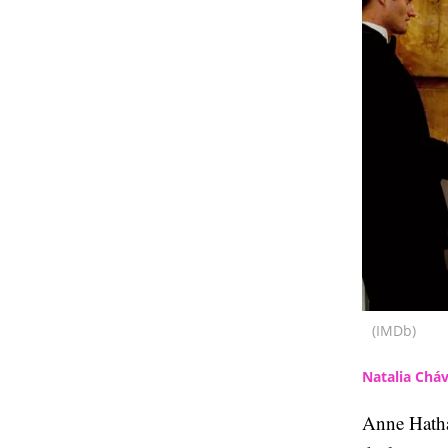
(IMDb)
Natalia Chá
Anne Hatha