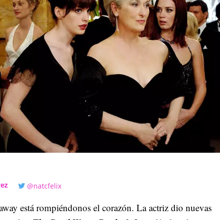
vez
@natcfelix
way está rompiéndonos el corazón. La actriz dio nuevas