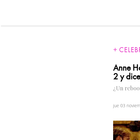
CELEB
Anne Ha
2 y dic
¿Un reboot
jue 03 novie