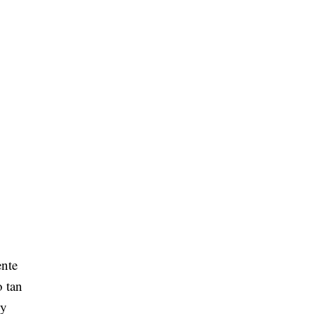
ente
o tan
 y