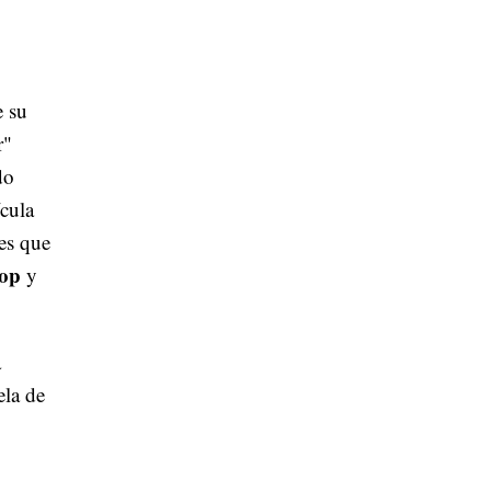
e su
r"
do
cula
es que
pop
y
a
ela de