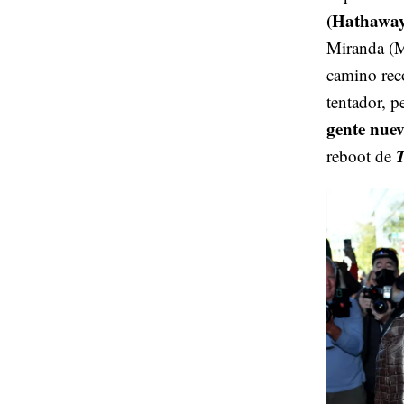
(Hathaway
Miranda (Me
camino reco
tentador, p
gente nuev
T
reboot de