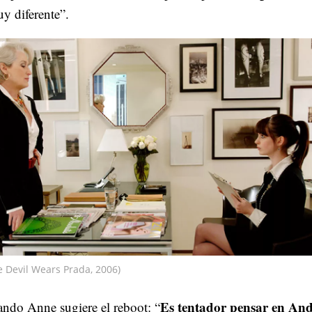
y diferente”.
e Devil Wears Prada, 2006)
Es tentador pensar en An
ando Anne sugiere el reboot: “