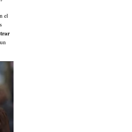
n el
s
trar
 un