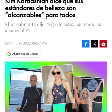
Kim Kardashian dice que sus
estándares de belleza son
“alcanzables” para todos
Kim realmente dijo: “Si yo lo estoy haciendo, es
alcanzable”.
lun 11 julio 2022 04:57 PM
Facebook
Pinte
Tweet
Añadir Elle en Google