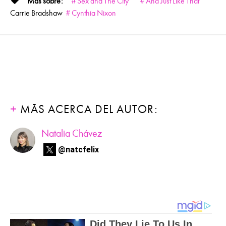
Sex and The City
And Just Like That
Carrie Bradshaw
Cynthia Nixon
MÁS ACERCA DEL AUTOR:
Natalia Chávez
@natcfelix