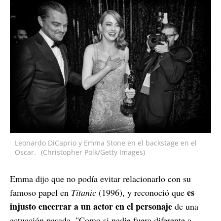
Leonardo DiCaprio y Emma Stone en el backstage en el
Oscar.
(Christopher Polk/Getty Images)
Emma dijo que no podía evitar relacionarlo con su
es
famoso papel en
Titanic
(1996), y reconoció que
injusto encerrar a un actor en el personaje
de una
actuación pasada. "Como si nadie fuera diferente a