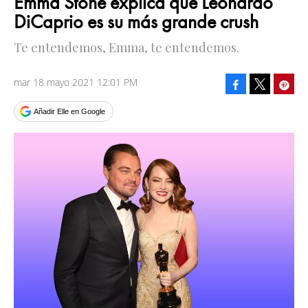
Emma Stone explica que Leonardo
DiCaprio es su más grande crush
Te entendemos, Emma, te entendemos.
mar 18 mayo 2021 12:01 PM
Facebook
Pinte
Tweet
Añadir Elle en Google