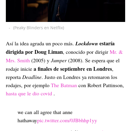
-
(Peaky Blinders en Netflix)
estaría
Así la idea agrada un poco más.
Lockdown
dirigida por Doug Liman
, conocido por dirigir
Mr. &
Mrs. Smith
(2005) y
Jumper
(2008). Se espera que el
a finales de septiembre en Londres
rodaje inicie
,
reporta
Deadline
. Justo en Londres ya retomaron los
rodajes, por ejemplo
The Batman
con Robert Pattinson,
hasta que le dio covid
.
we can all agree that anne
hathaway
pic.twitter.com/0JBbhhp1yy