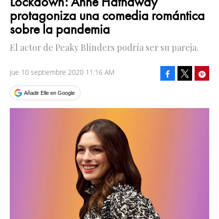
Lockdown: Anne Hathaway
protagoniza una comedia romántica
sobre la pandemia
El actor de Peaky Blinders podría ser su pareja.
jue 10 septiembre 2020 11:16 AM
Facebook
Pinte
Tweet
Añadir Elle en Google