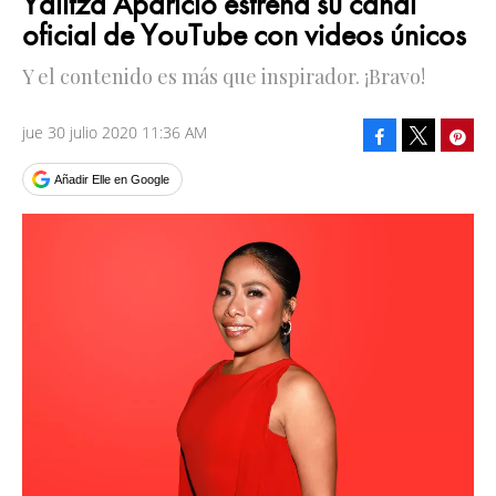
Yalitza Aparicio estrena su canal
oficial de YouTube con videos únicos
Y el contenido es más que inspirador. ¡Bravo!
jue 30 julio 2020 11:36 AM
Facebook
Pinte
Tweet
Añadir Elle en Google