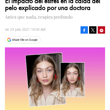
El impacto del estrés en la caída del
pelo explicado por una doctora
Antes que nada, respira profundo
vie 23 julio 2021 10:50 AM
Facebook
Pinte
Tweet
Añadir Elle en Google