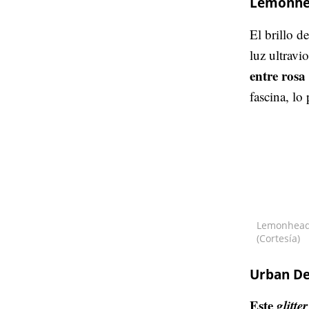
Lemonhea
El brillo d
luz ultravio
entre rosa
fascina, l
Lemonhead 
(Cortesía)
Urban De
Este
glitter