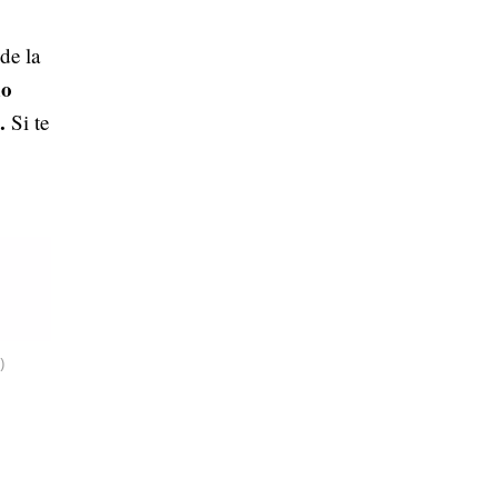
de la
no
n.
Si te
)