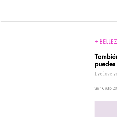
BELLE
También
puedes 
Eye love y
vie 16 julio 