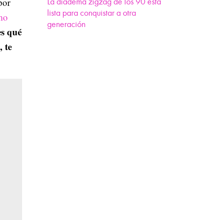
por
La diadema zigzag de los 90 está
lista para conquistar a otra
mo
generación
es qué
, te