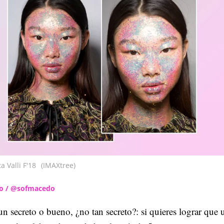
a Valli F'18
(IMAXtree)
do / @sofmacedo
un secreto o bueno, ¿no tan secreto?: si quieres lograr que 