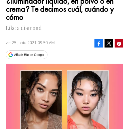
¿Iluminador líquido, en polvo o en
crema? Te decimos cuál, cuándo y
cómo
Like a diamond
vie 25 junio 2021 09:50 AM
Facebook
Pinte
Tweet
Añadir Elle en Google