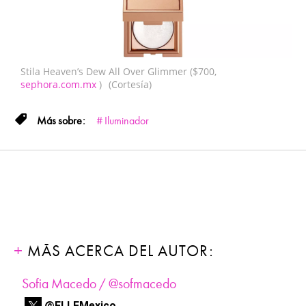
Stila Heaven’s Dew All Over Glimmer ($700,
sephora.com.mx
)
(Cortesía)
Iluminador
MÁS ACERCA DEL AUTOR:
Sofia Macedo / @sofmacedo
@ELLEMexico