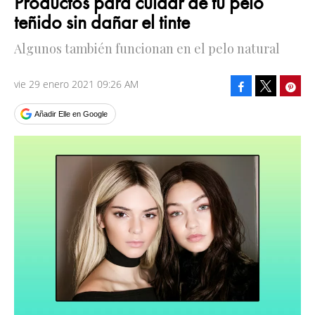
Productos para cuidar de tu pelo
teñido sin dañar el tinte
Algunos también funcionan en el pelo natural
vie 29 enero 2021 09:26 AM
Facebook
Pinte
Tweet
Añadir Elle en Google