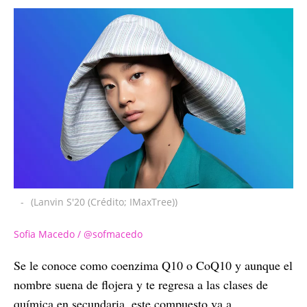
-
(Lanvin S'20 (Crédito; IMaxTree))
Sofia Macedo / @sofmacedo
Se le conoce como coenzima Q10 o CoQ10 y aunque el
nombre suena de flojera y te regresa a las clases de
química en secundaria, este compuesto va a