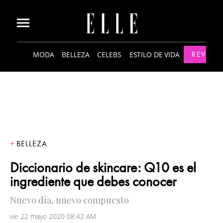
MODA
BELLEZA
CELEBS
ESTILO DE VIDA
REVISTA
BELLEZA
Diccionario de skincare: Q10 es el
ingrediente que debes conocer
Nuevo día, nuevo compuesto
vie 22 mayo 2020 08:42 AM