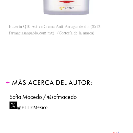
Eucerin Q10 Active Crema Anti-Arrugas de día ($512,
farmaciasanpablo.com.mx)
(Cortesía de la marca)
MÁS ACERCA DEL AUTOR:
Sofia Macedo / @sofmacedo
@ELLEMexico