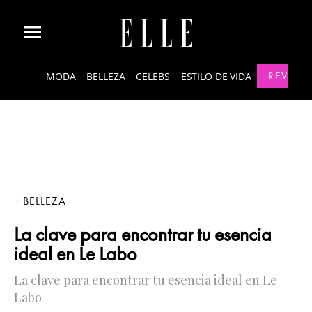
MODA
BELLEZA
CELEBS
ESTILO DE VIDA
REVISTA
BELLEZA
La clave para encontrar tu esencia
ideal en Le Labo
La clave para encontrar tu esencia ideal en Le
Labo