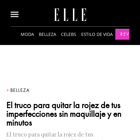
MODA
BELLEZA
CELEBS
ESTILO DE VIDA
REVISTA
BELLEZA
El truco para quitar la rojez de tus
imperfecciones sin maquillaje y en
minutos
El truco para quitar la rojez de tus