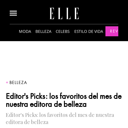
MODA
BELLEZA
CELEBS
ESTILO DE VIDA
REVISTA
BELLEZA
Editor's Picks: los favoritos del mes de
nuestra editora de belleza
Editor's Picks: los favoritos del mes de nuestra
editora de belleza