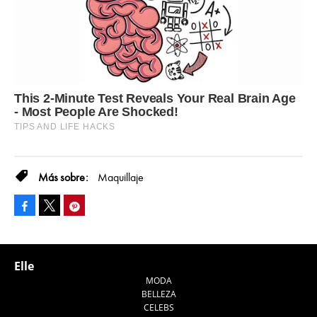
Maquillaje
Facebook
Pinterest
Tweet
Elle
MODA
BELLEZA
CELEBS