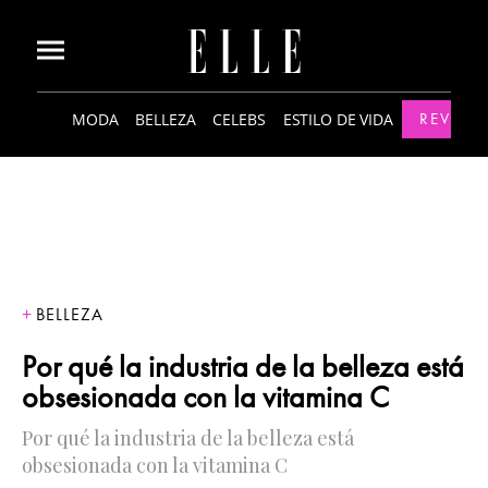
MODA
BELLEZA
CELEBS
ESTILO DE VIDA
REVISTA
BELLEZA
Por qué la industria de la belleza está
obsesionada con la vitamina C
Por qué la industria de la belleza está
obsesionada con la vitamina C