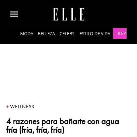
MODA
BELLEZA
CELEBS
ESTILO DE VIDA
REVISTA
WELLNESS
4 razones para bañarte con agua
fría (fría, fría, fría)