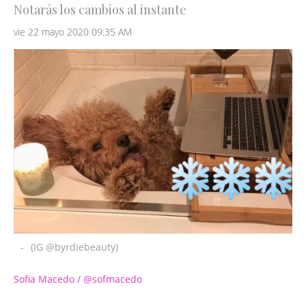
Notarás los cambios al instante
vie 22 mayo 2020 09:35 AM
-
(IG @byrdiebeauty)
Sofia Macedo / @sofmacedo