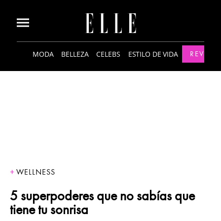
MODA
BELLEZA
CELEBS
ESTILO DE VIDA
REVISTA
WELLNESS
5 superpoderes que no sabías que
tiene tu sonrisa