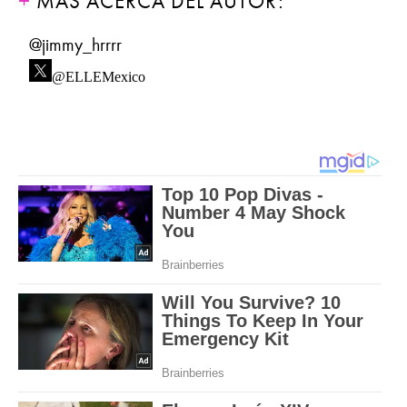
MÁS ACERCA DEL AUTOR:
@jimmy_hrrrr
@ELLEMexico