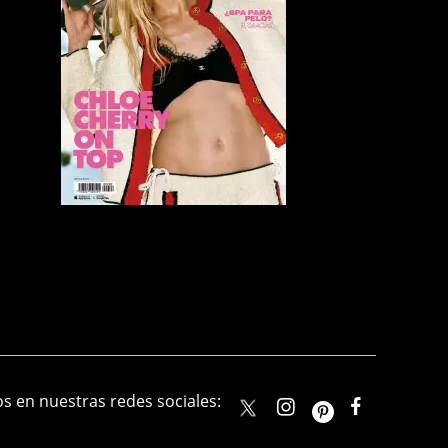
s en nuestras redes sociales:
elle_mexico
ellemexico
ElleMexic