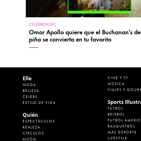
CELEBRIDADES
Omar Apollo quiere que el Buchanan's de
piña se convierta en tu favorito
Elle
CINE Y TV
MÚSICA
MODA
VIAJES Y GOUR
BELLEZA
CELEBS
Sports Illust
ESTILO DE VIDA
FUTBOL
Quién
BEISBOL
FUTBOL AMERI
ESPECTÁCULOS
BASQUETBOL
REALEZA
MÁS DEPORTE
CÍRCULOS
LIFESTYLE
MODA