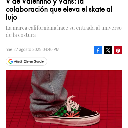
V de Valentino y Vans: la
colaboración que eleva el skate al
lujo
La marca californiana hace su entrada al universo
de la costura
mié 27 agosto 2025 04:40 PM
Facebook
Pinte
Tweet
Añadir Elle en Google