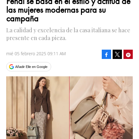
Fendi se basa en el estilo y actitud de
las mujeres modernas para su
campaña
La calidad y excelencia de la casa italiana se hace
presente en cada pieza.
mié 05 febrero 2025 09:11 AM
Facebook
Pinte
Tweet
Añadir Elle en Google