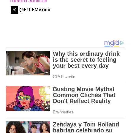
Tamara Santillán
@ELLEMexico