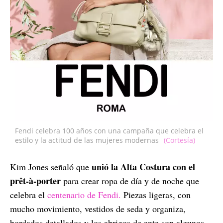
Fendi celebra 100 años con una campaña que celebra el
estilo y la actitud de las mujeres modernas
(Cortesía)
unió la Alta Costura con el
Kim Jones señaló que
prêt-à-porter
para crear ropa de día y de noche que
celebra el
centenario de Fendi.
Piezas ligeras, con
mucho movimiento, vestidos de seda y organiza,
bordados detallados y los abrigos de ante son algunos