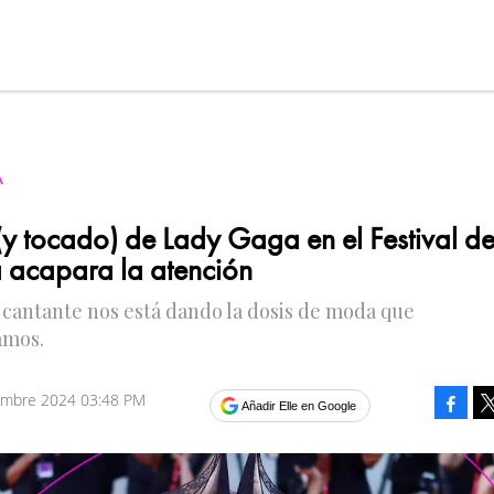
A
 (y tocado) de Lady Gaga en el Festival d
 acapara la atención
y cantante nos está dando la dosis de moda que
amos.
embre 2024 03:48 PM
Faceb
Añadir Elle en Google