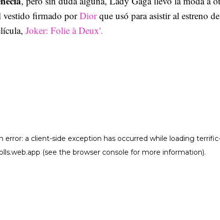
necia
, pero sin duda alguna, Lady Gaga llevó la moda a o
l vestido firmado por
Dior
que usó para asistir al estreno de
lícula,
Joker: Folie à Deux'.