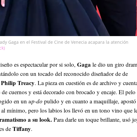
Lady Gaga en el Festival de Cine de Venecia acapara la atención
ck)
Gaga
diseño es espectacular por si solo,
le dio un giro dram
ándolo con un tocado del reconocido diseñador de de
Philip Treacy
,
. La pieza en cuestión es de archivo y cuent
 de cuernos y está decorado con brocado y encaje. El pelo 
cogido en un
up-do
pulido y en cuanto a maquillaje, apostó
al mínimo, pero los labios los llevó en un tono vino que l
ramatismo a su look.
Para darle un toque brillante, usó jo
Tiffany
es de
.