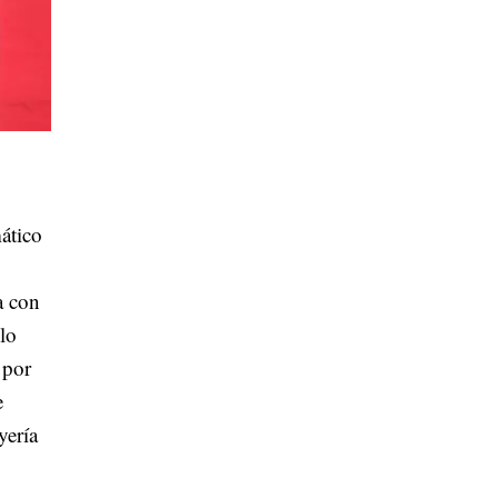
ático
a con
lo
 por
e
yería