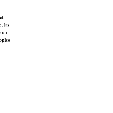
et
, las
ó un
iopleo