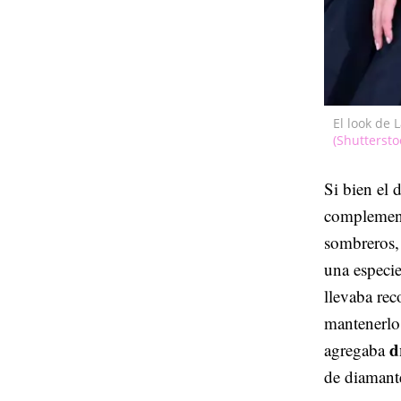
El look de 
(Shuttersto
Si bien el 
complement
sombreros
una especie
llevaba re
mantenerlo 
d
agregaba
de diamant