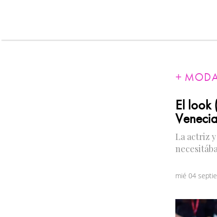
MOD
El look
Venecia
La actriz 
necesitáb
mié 04 septi