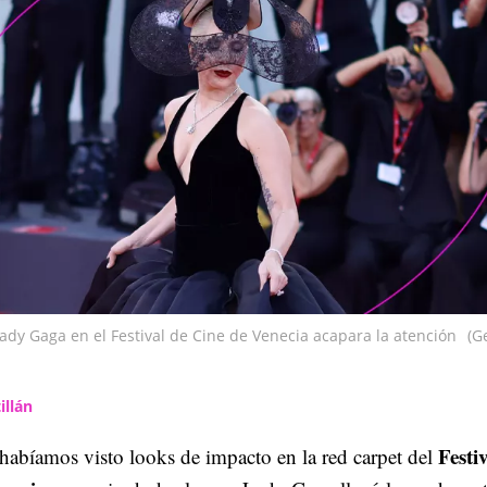
Lady Gaga en el Festival de Cine de Venecia acapara la atención
(G
illán
Festi
habíamos visto looks de impacto en la red carpet del