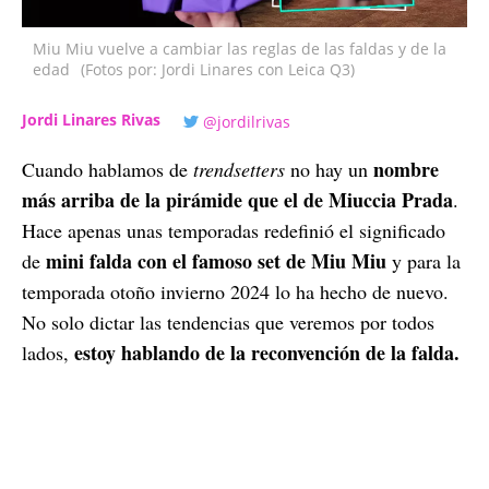
Miu Miu vuelve a cambiar las reglas de las faldas y de la
edad
(Fotos por: Jordi Linares con Leica Q3)
Jordi Linares Rivas
@jordilrivas
nombre
Cuando hablamos de
trendsetters
no hay un
más arriba de la pirámide que el de Miuccia Prada
.
Hace apenas unas temporadas redefinió el significado
mini falda con el famoso set de Miu Miu
de
y para la
temporada otoño invierno 2024 lo ha hecho de nuevo.
No solo dictar las tendencias que veremos por todos
estoy hablando de la reconvención de la falda.
lados,