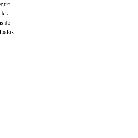
ntro
 las
as de
ltados