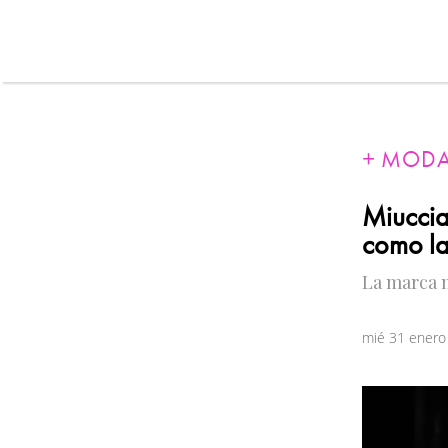
MOD
Miuccia
como la
La marca 
mié 31 enero