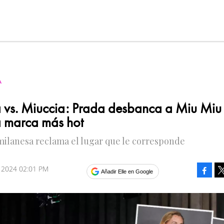
A
 vs. Miuccia: Prada desbanca a Miu Miu
 marca más hot
milanesa reclama el lugar que le corresponde
 2024 02:01 PM
Faceb
Añadir Elle en Google