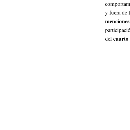
comportami
y fuera de 
menciones
participaci
cuarto
del