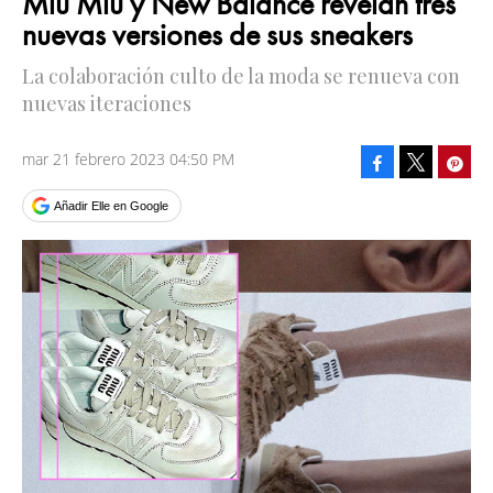
Miu Miu y New Balance revelan tres
nuevas versiones de sus sneakers
La colaboración culto de la moda se renueva con
nuevas iteraciones
mar 21 febrero 2023 04:50 PM
Facebook
Pinte
Tweet
Añadir Elle en Google