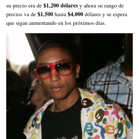
$1,200 dólares
su precio era de
y ahora su rango de
$1,500
$4,000
precios va de
hasta
dólares y se espera
que sigan aumentando en los próximos días.