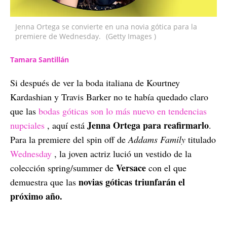
Jenna Ortega se convierte en una novia gótica para la
premiere de Wednesday.
(Getty Images )
Tamara Santillán
Si después de ver la boda italiana de Kourtney
Kardashian y Travis Barker no te había quedado claro
que las
bodas góticas son lo más nuevo en tendencias
Jenna Ortega para reafirmarlo
nupciales
, aquí está
.
Para la premiere del spin off de
Addams Family
titulado
Wednesday
, la joven actriz lució un vestido de la
Versace
colección spring/summer de
con el que
novias góticas triunfarán el
demuestra que las
próximo año.