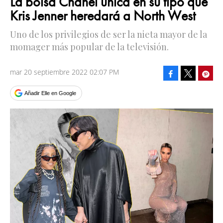
La bolsa Chanel única en su tipo que
Kris Jenner heredará a North West
Uno de los privilegios de ser la nieta mayor de la
momager más popular de la televisión.
mar 20 septiembre 2022 02:07 PM
Facebook
Pinte
Tweet
Añadir Elle en Google