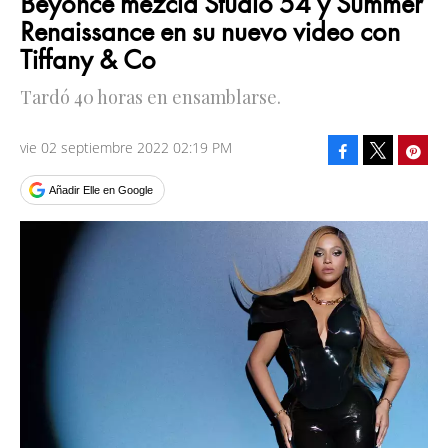
Beyoncé mezcla Studio 54 y Summer
Renaissance en su nuevo video con
Tiffany & Co
Tardó 40 horas en ensamblarse.
vie 02 septiembre 2022 02:19 PM
Facebook
Pinte
Tweet
Añadir Elle en Google