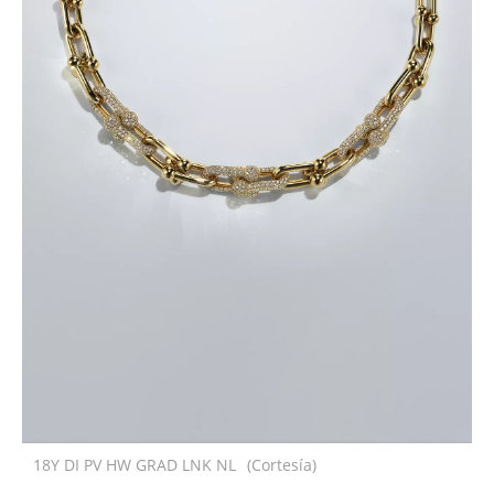
18Y DI PV HW GRAD LNK NL
(Cortesía)