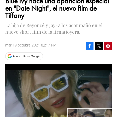
Blue Ivy hace una aparición especial
en "Date Night", el nuevo film de
Tiffany
La hija de Beyoncé y Jay-Z los acompañó en el
nuevo short film de la firma joyera.
mar 19 octubre 2021 02:17 PM
Facebook
Pinte
Tweet
Añadir Elle en Google