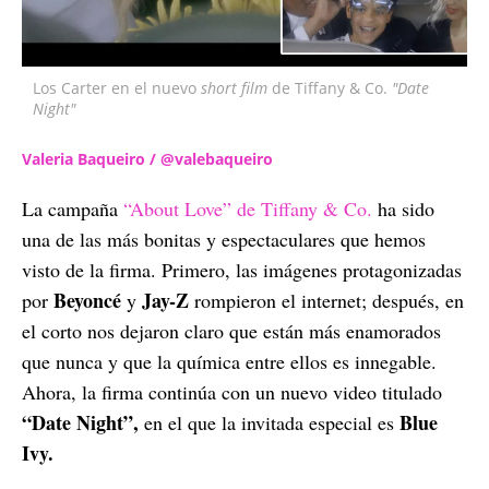
Los Carter en el nuevo
short film
de Tiffany & Co.
"Date
Night"
Valeria Baqueiro / @valebaqueiro
La campaña
“About Love” de Tiffany & Co.
ha sido
una de las más bonitas y espectaculares que hemos
visto de la firma. Primero, las imágenes protagonizadas
Beyoncé
Jay-Z
por
y
rompieron el internet; después, en
el corto nos dejaron claro que están más enamorados
que nunca y que la química entre ellos es innegable.
Ahora, la firma continúa con un nuevo video titulado
“Date Night”,
Blue
en el que la invitada especial es
Ivy.