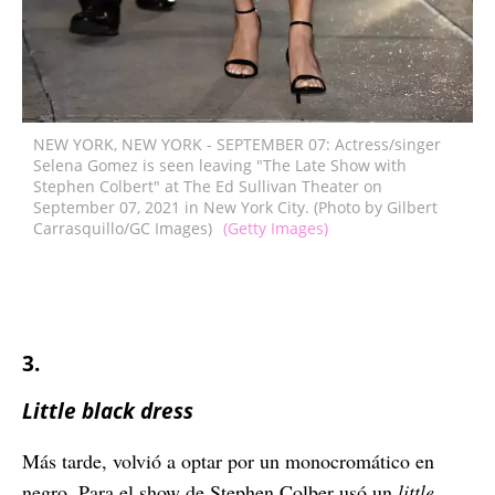
NEW YORK, NEW YORK - SEPTEMBER 07: Actress/singer
Selena Gomez is seen leaving "The Late Show with
Stephen Colbert" at The Ed Sullivan Theater on
September 07, 2021 in New York City. (Photo by Gilbert
Carrasquillo/GC Images)
(Getty Images)
3.
Little black dress
Más tarde, volvió a optar por un monocromático en
negro.
Para el show de Stephen Colber usó un
little