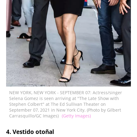
NEW YORK, NEW YORK - SEPTEMBER 07: Actress/singer
Selena Gomez is seen arriving at "The Late Show with
Stephen Colbert" at The Ed Sullivan Theater on
September 07, 2021 in New York City. (Photo by Gilbert
Carrasquillo/GC Images)
(Getty Images)
4. Vestido otoñal