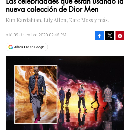
Las celebridades que están usando la
nueva colección de Dior Men
Kim Kardahian, Lily Allen, Kate Moss y más.
mié 09 diciembre 2020 02:46 PM
Facebook
Pinte
Tweet
Añadir Elle en Google