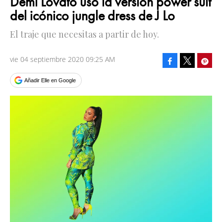
Demi Lovato usó la versión power suit
del icónico jungle dress de J Lo
El traje que necesitas a partir de hoy.
vie 04 septiembre 2020 09:25 AM
Facebook
Pinte
Tweet
Añadir Elle en Google