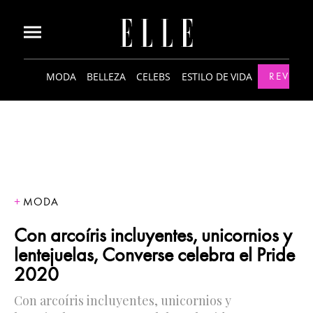
MODA
BELLEZA
CELEBS
ESTILO DE VIDA
REVISTA
MODA
Con arcoíris incluyentes, unicornios y
lentejuelas, Converse celebra el Pride
2020
Con arcoíris incluyentes, unicornios y