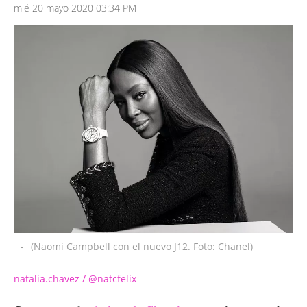
mié 20 mayo 2020 03:34 PM
-
(Naomi Campbell con el nuevo J12. Foto: Chanel)
natalia.chavez / @natcfelix