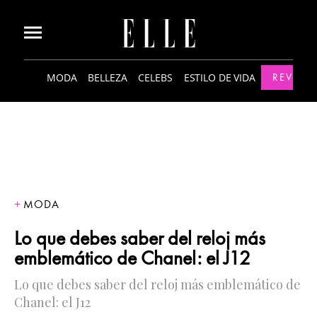
MODA
BELLEZA
CELEBS
ESTILO DE VIDA
REVISTA
MODA
Lo que debes saber del reloj más
emblemático de Chanel: el J12
Lo que debes saber del reloj más emblemático de
Chanel: el J12