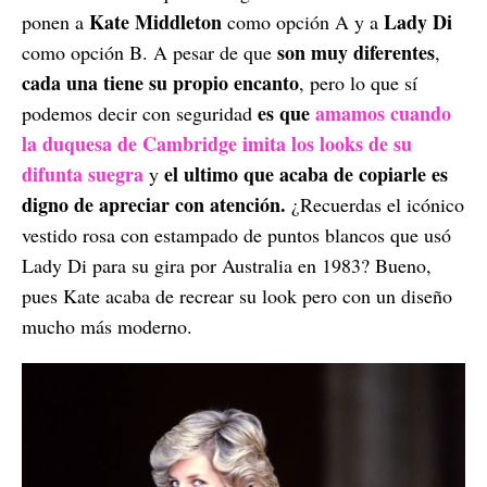
Kate Middleton
Lady Di
ponen a
como opción A y a
son muy diferentes
como opción B. A pesar de que
,
cada una tiene su propio encanto
, pero lo que sí
es que
amamos cuando
podemos decir con seguridad
la duquesa de Cambridge imita los looks de su
difunta suegra
el ultimo que acaba de copiarle es
y
digno de apreciar con atención.
¿Recuerdas el icónico
vestido rosa con estampado de puntos blancos que usó
Lady Di para su gira por Australia en 1983? Bueno,
pues Kate acaba de recrear su look pero con un diseño
mucho más moderno.