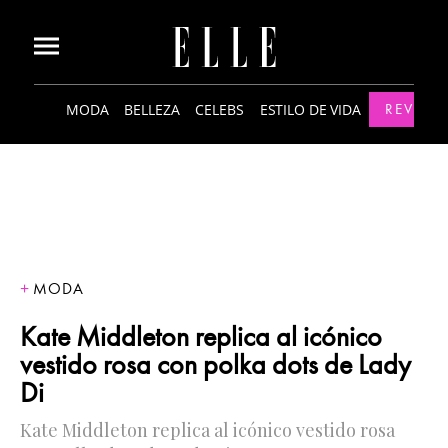
MODA
BELLEZA
CELEBS
ESTILO DE VIDA
REVISTA
MODA
Kate Middleton replica al icónico
vestido rosa con polka dots de Lady
Di
Kate Middleton replica al icónico vestido rosa