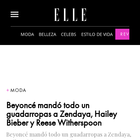
MODA
BELLEZA
CELEBS
ESTILO DE VIDA
REVISTA
MODA
Beyoncé mandó todo un
guadarropas a Zendaya, Hailey
Bieber y Reese Witherspoon
Beyoncé mandó todo un guadarropas a Zendaya,