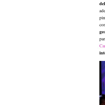
de
ade
pin
co
ge
par
Ca
in