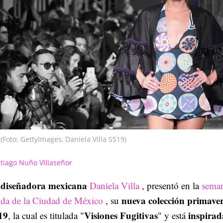
(Foto: GettyImages, Daniela Villa SS19)
tiago Nuño Villaseñor
diseñadora mexicana
a
Daniela Villa
, presentó en la
seman
nueva colección primave
da de la Ciudad de México
, su
19
Visiones Fugitivas
inspirad
, la cual es titulada "
" y está