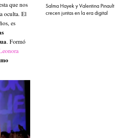
esta que nos
Salma Hayek y Valentina Pinault
crecen juntas en la era digital
a oculta. El
ños, es
as
gua
. Formó
Leonora
timo