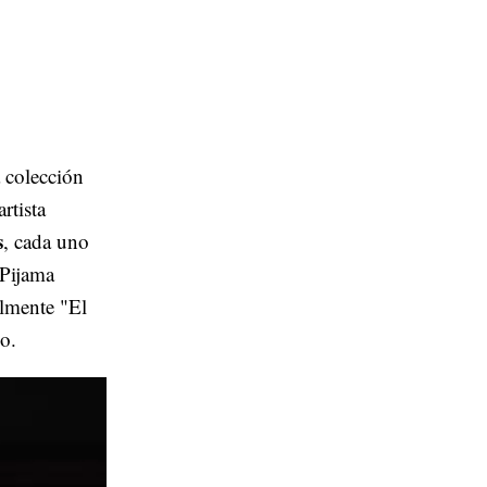
 colección
rtista
s
, cada uno
"Pijama
almente "El
o.