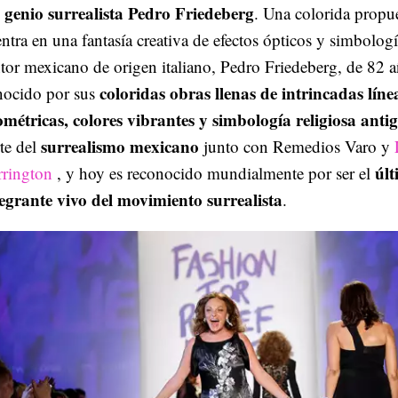
l genio surrealista Pedro Friedeberg
. Una colorida propu
ntra en una fantasía creativa de efectos ópticos y simbologí
tor mexicano de origen italiano, Pedro Friedeberg, de 82 a
coloridas obras llenas de intrincadas líne
nocido por sus
ométricas, colores vibrantes y simbología religiosa anti
surrealismo mexicano
te del
junto con Remedios Varo y
úl
rrington
, y hoy es reconocido mundialmente por ser el
tegrante vivo del movimiento surrealista
.