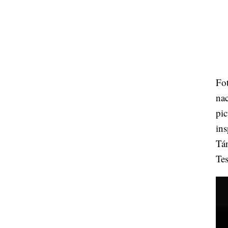
Fot
nac
pic
ins
Tán
Te