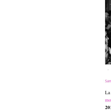
-
San
L
mo
20