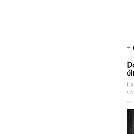
Da
úl
Dan
vi
mar